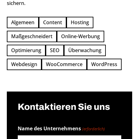
sichern.
Algemeen
Content
Hosting
Maßgeschneidert
Online-Werbung
Optimierung
SEO
Überwachung
Webdesign
WooCommerce
WordPress
←
Google Forms in WordPress einbinden
Kontaktieren Sie uns
Kontakt
Theme für Besucher sperren
→
Name des Unternehmens
(erforderlich)