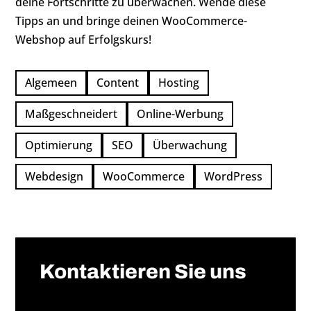
deine Fortschritte zu überwachen. Wende diese
Tipps an und bringe deinen WooCommerce-
Webshop auf Erfolgskurs!
Algemeen
Content
Hosting
Maßgeschneidert
Online-Werbung
Optimierung
SEO
Überwachung
Webdesign
WooCommerce
WordPress
←
Webshop-Konversionstipps
Kontaktieren Sie uns
Kontakt
Affiliate-Programm für WooCommerce-Webshop
→