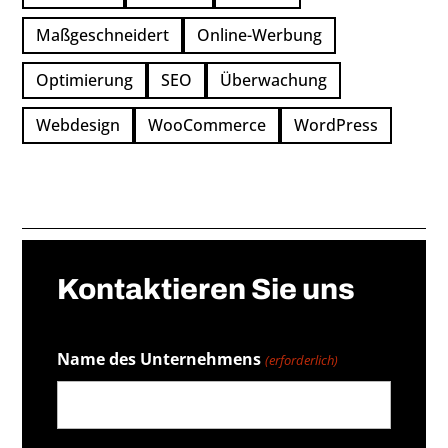
Maßgeschneidert
Online-Werbung
Optimierung
SEO
Überwachung
Webdesign
WooCommerce
WordPress
←
Die Vorteile der Arbeit mit Gutenberg als Page
Builder und Editor
Kontaktieren Sie uns
Kontakt
WordPress Conditional Tags
→
Name des Unternehmens
(erforderlich)