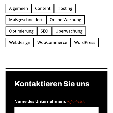
Algemeen
Content
Hosting
Maßgeschneidert
Online-Werbung
Optimierung
SEO
Überwachung
Webdesign
WooCommerce
WordPress
←
Verwendung des WordPressKategorienBlocks
Kontaktieren Sie uns
Einen Terminplaner hinzufügen: Sorgen Sie für mehr
Kontakt
Conversions.
→
Name des Unternehmens
(erforderlich)